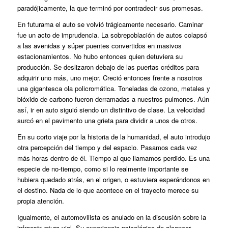
paradójicamente, la que terminó por contradecir sus promesas.
En futurama el auto se volvió trágicamente necesario. Caminar
fue un acto de imprudencia. La sobrepoblación de autos colapsó
a las avenidas y súper puentes convertidos en masivos
estacionamientos. No hubo entonces quien detuviera su
producción. Se deslizaron debajo de las puertas créditos para
adquirir uno más, uno mejor. Creció entonces frente a nosotros
una gigantesca ola policromática. Toneladas de ozono, metales y
bióxido de carbono fueron derramadas a nuestros pulmones. Aún
así, ir en auto siguió siendo un distintivo de clase. La velocidad
surcó en el pavimento una grieta para dividir a unos de otros.
En su corto viaje por la historia de la humanidad, el auto introdujo
otra percepción del tiempo y del espacio. Pasamos cada vez
más horas dentro de él. Tiempo al que llamamos perdido. Es una
especie de no-tiempo, como si lo realmente importante se
hubiera quedado atrás, en el origen, o estuviera esperándonos en
el destino. Nada de lo que acontece en el trayecto merece su
propia atención.
Igualmente, el automovilista es anulado en la discusión sobre la
infraestructura vial. Su experiencia psicológica de alcanzar