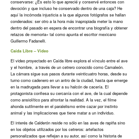
conservarse: ¿Es esto lo que aprecié y conservé entonces con
devoción y que incluso he conservado dentro de una caja? He
aquí la incómoda injusticia a la que algunos fotógrafos se hallan
condenados: ser otro a la hora más inapropiada meter la mano
dentro del pasado en espera de encontrar una biografía y obtener
retazos de memoria» tal como apunta el escritor mexicano
Guillermo Fadanelli.
Caída Libre – Video
El video proyectado en Caída libre explora el vínculo entre el ave
y el hombre, a través de un cetrero conocido como Camaleón.
La cámara sigue sus pasos durante veinticuatro horas, desde su
turno como cadenero en un antro de la ciudad, hasta que emerge
en la madrugada para llevar a su halcón de cacería. El
protagonista confiesa su cercanía con el ave, de la cual depende
como ansiolítico para afrontar la realidad. A la vez, el filme
ahonda sutilmente en el paralelismo entre cazar por instinto
animal y las implicaciones que tiene matar a un individuo.
El interés de Calderón reside no sólo en las aves de rapiña sino
en los objetos utilizados por los cetreros: artefactos
personalizados que reflejan a su autor, así como la historia de