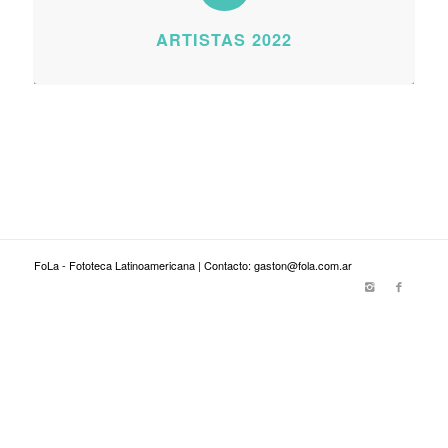
ARTISTAS 2022
FoLa - Fototeca Latinoamericana | Contacto: gaston@fola.com.ar
viagra genérico