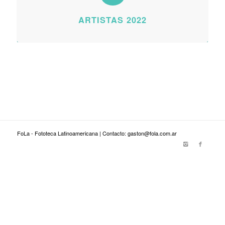
ARTISTAS 2022
FoLa - Fototeca Latinoamericana | Contacto: gaston@fola.com.ar
viagra genérico