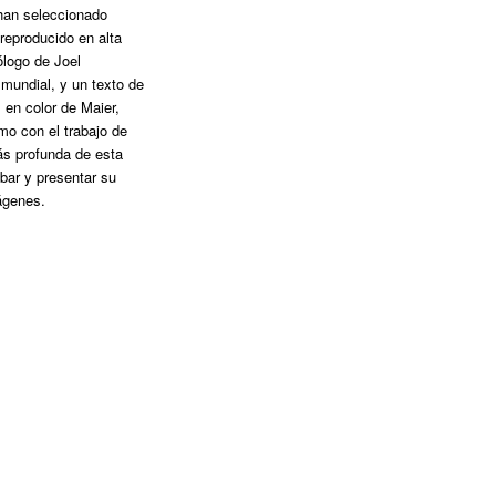
 han seleccionado
eproducido en alta
ólogo de Joel
mundial, y un texto de
 en color de Maier,
o con el trabajo de
s profunda de esta
abar y presentar su
ágenes.