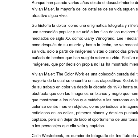
Aunque han pasado varios años desde el descubrimiento del
Vivian Maier, la mayoría de los detalles de su vida siguen 
atractivo sigue vivo.
Su historia la ubica como una enigmática fotógrafa y niñer
una sensación popular y se unió a las filas de los mejores f
mediados de siglo XX como: Garry Winogrand, Lee Friedlan
poco después de su muerte y hasta la fecha, se va recons
su vida, solo a partir de imágenes vistas o conocidas prev
puñado de hechos que han surgido sobre su vida. Realizó
imágenes, que por decisión propia no las ha mostrado mien
Vivian Maier: The Color Work es una colección curada del tr
mayoría de la cual se encontró en las diapositivas Kodak 
de su trabajo en color va desde la década de 1970 hasta 
abstracta que con las imágenes en blanco y negro que nor
que mostraban a los niños que cuidaba o las personas en la
color se centró más en objetos, como periódicos o imágen
cotidianos en las calles, primeros planos y detalles puntua
captaba, pero sin dejar de lado el oportunismo de una toma,
o los personajes que ella veía y captaba.
Colin Westerbeck, ex curador de fotografía del Instituto de 