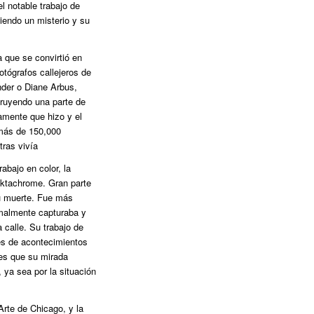
 notable trabajo de
siendo un misterio y su
a que se convirtió en
otógrafos callejeros de
der o Diane Arbus,
truyendo una parte de
iamente que hizo y el
 más de 150,000
tras vivía
abajo en color, la
Ektachrome. Gran parte
su muerte. Fue más
malmente capturaba y
 calle. Su trabajo de
es de acontecimientos
les que su mirada
 ya sea por la situación
Arte de Chicago, y la