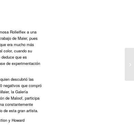
mosa Rolleiflex a una
trabajo de Maier, pues
a que era mucho más
l color, cuando su
se deduce que es
fase de experimentación
quien descubrió las
00 negativos que compró
Maier, la Galería
n de Maloof, participa
dina constantemente
 de esta gran artista.
ction y Howard