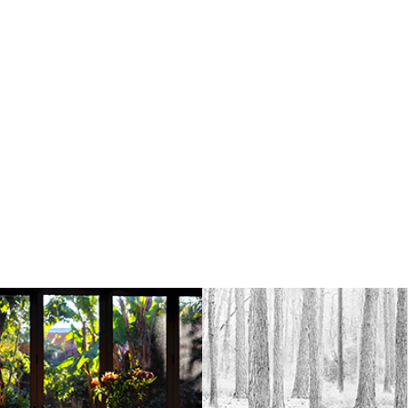
Abraham Votroba –
La belleza de las
No me olvides
formas