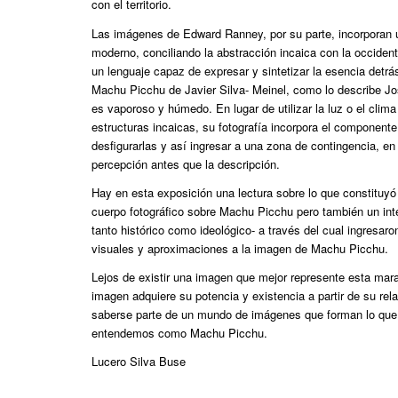
con el territorio.
Las imágenes de Edward Ranney, por su parte, incorporan u
moderno, conciliando la abstracción incaica con la occident
un lenguaje capaz de expresar y sintetizar la esencia detrá
Machu Picchu de Javier Silva- Meinel, como lo describe J
es vaporoso y húmedo. En lugar de utilizar la luz o el clima
estructuras incaicas, su fotografía incorpora el component
desfigurarlas y así ingresar a una zona de contingencia, en l
percepción antes que la descripción.
Hay en esta exposición una lectura sobre lo que constituyó 
cuerpo fotográfico sobre Machu Picchu pero también un int
tanto histórico como ideológico- a través del cual ingresaro
visuales y aproximaciones a la imagen de Machu Picchu.
Lejos de existir una imagen que mejor represente esta mar
imagen adquiere su potencia y existencia a partir de su rela
saberse parte de un mundo de imágenes que forman lo qu
entendemos como Machu Picchu.
Lucero Silva Buse