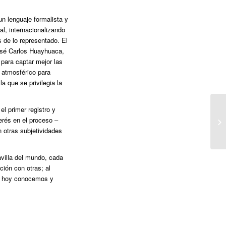
n lenguaje formalista y
al, internacionalizando
s de lo representado. El
osé Carlos Huayhuaca,
 para captar mejor las
e atmosférico para
a que se privilegia la
el primer registro y
erés en el proceso –
n otras subjetividades
avilla del mundo, cada
ción con otras; al
e hoy conocemos y