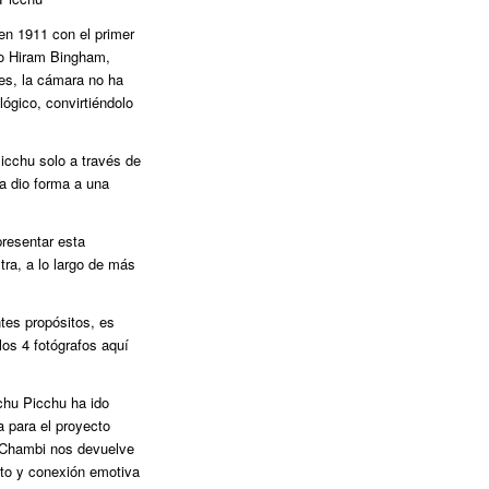
 en 1911 con el primer
ano Hiram Bingham,
es, la cámara no ha
ógico, convirtiéndolo
cchu solo a través de
ía dio forma a una
presentar esta
tra, a lo largo de más
ntes propósitos, es
 los 4 fotógrafos aquí
achu Picchu ha ido
a para el proyecto
ín Chambi nos devuelve
to y conexión emotiva