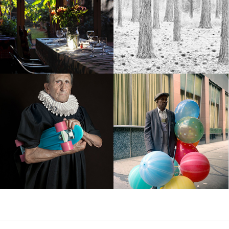
Abraham Votroba –
La belleza de las
No me olvides
formas
Romina Ressia –
Vivian Maier –
Retratos del Siglo
Color Work.
XXI