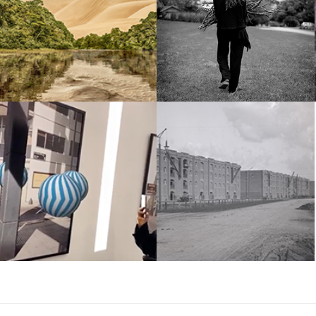
EUGENIO
ENFOCO
MAZZINGHI
Espacio Motorola –
Sonata de cruces
Lumiere Photo
posibles