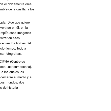
nde él obviamente cree
mbre de la casilla, a los
opia. Dice que quiere
ertirse en él, en la
 Amplía esas imágenes
 entrar en esas
ucen en los bordes del
acio-tiempo, todo a
ar fotografías.
 CIFHA (Centro de
oteca Latinoamericana),
 a los cuales los
acercarse al medio y a
, dos mundos, dos
 de historia