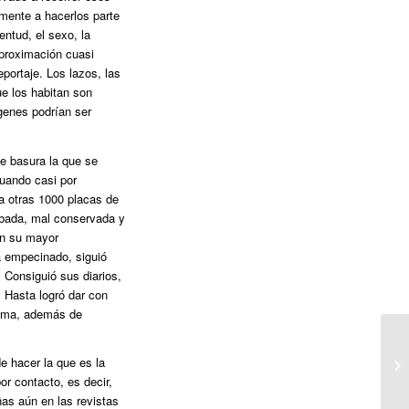
mente a hacerlos parte
entud, el sexo, la
aproximación cuasi
eportaje. Los lazos, las
e los habitan son
ágenes podrían ser
de basura la que se
uando casi por
 a otras 1000 placas de
umbada, mal conservada y
 en su mayor
ta empecinado, siguió
 Consiguió sus diarios,
. Hasta logró dar con
uema, además de
e hacer la que es la
or contacto, es decir,
s aún en las revistas