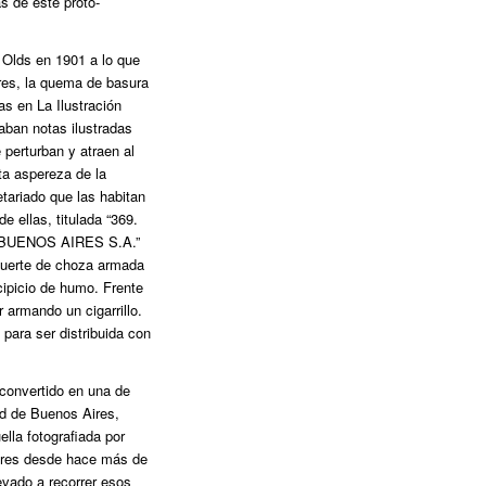
s de este proto-
 Olds en 1901 a lo que
res, la quema de basura
as en La Ilustración
aban notas ilustradas
 perturban y atraen al
a aspereza de la
tariado que las habitan
 ellas, titulada “369.
UENOS AIRES S.A.”
suerte de choza armada
cipicio de humo. Frente
 armando un cigarrillo.
para ser distribuida con
 convertido en una de
ad de Buenos Aires,
ella fotografiada por
ugares desde hace más de
evado a recorrer esos