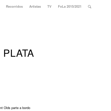
Recorridos
Artistas
TV
FoLa 2015/2021
 PLATA
nt Olds parte a bordo