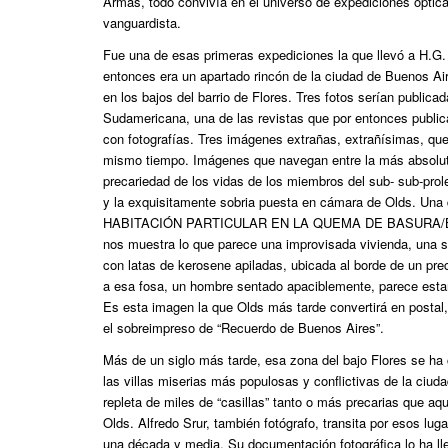
Armas, todo convivía en el universo de expediciones óptica
vanguardista.
Fue una de esas primeras expediciones la que llevó a H.G.
entonces era un apartado rincón de la ciudad de Buenos Ai
en los bajos del barrio de Flores. Tres fotos serían publicad
Sudamericana, una de las revistas que por entonces public
con fotografías. Tres imágenes extrañas, extrañísimas, que
mismo tiempo. Imágenes que navegan entre la más absolut
precariedad de los vidas de los miembros del sub- sub-prole
y la exquisitamente sobria puesta en cámara de Olds. Una de
HABITACIÓN PARTICULAR EN LA QUEMA DE BASURA/B
nos muestra lo que parece una improvisada vivienda, una 
con latas de kerosene apiladas, ubicada al borde de un pre
a esa fosa, un hombre sentado apaciblemente, parece estar
Es esta imagen la que Olds más tarde convertirá en postal, 
el sobreimpreso de “Recuerdo de Buenos Aires”.
Más de un siglo más tarde, esa zona del bajo Flores se ha
las villas miserias más populosas y conflictivas de la ciud
repleta de miles de “casillas” tanto o más precarias que aqu
Olds. Alfredo Srur, también fotógrafo, transita por esos l
una década y media. Su documentación fotográfica lo ha ll