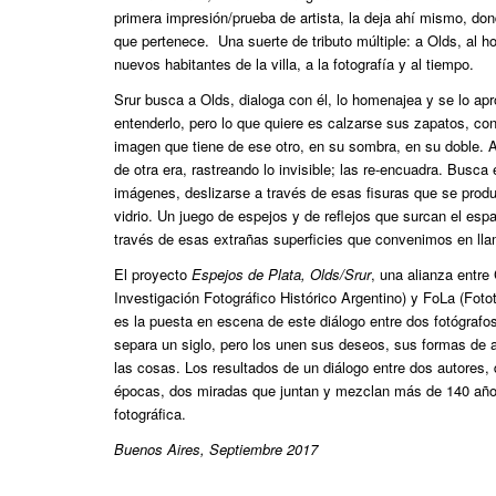
primera impresión/prueba de artista, la deja ahí mismo, do
que pertenece. Una suerte de tributo múltiple: a Olds, al ho
nuevos habitantes de la villa, a la fotografía y al tiempo.
Srur busca a Olds, dialoga con él, lo homenajea y se lo apr
entenderlo, pero lo que quiere es calzarse sus zapatos, conv
imagen que tiene de ese otro, en su sombra, en su doble.
de otra era, rastreando lo invisible; las re-encuadra. Busca
imágenes, deslizarse a través de esas fisuras que se prod
vidrio. Un juego de espejos y de reflejos que surcan el esp
través de esas extrañas superficies que convenimos en llam
El proyecto
Espejos de Plata, Olds/Srur
, una alianza entre
Investigación Fotográfico Histórico Argentino) y FoLa (Fot
es la puesta en escena de este diálogo entre dos fotógrafos
separa un siglo, pero los unen sus deseos, sus formas de 
las cosas. Los resultados de un diálogo entre dos autores
épocas, dos miradas que juntan y mezclan más de 140 años
fotográfica.
Buenos Aires, Septiembre 2017