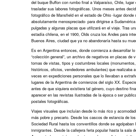
del buque Buffon con rumbo final a Valparaíso, Chile, lugar
trasladar sus labores fotográficas. Unos meses antes deci
fotográfico de Mansfield en el estado de Ohio -lugar donde 
absolutamente menospreciado- para dirigirse a Sudaméric
pulgadas y algunas placas que utilizará en el viaje. Tras u
estadía chilena, en el 1900, Olds cruza los Andes para inte
Buenos Aires, ciudad que ya no abandonaría hasta su muer
Es en Argentina entonces, donde comienza a desarrollar lo 
“colección general”, un archivo de negativos en placas de 
tomas de vistas, tipos y costumbres locales (monumentos, 
históricos, oficios, vendedores ambulantes) que realizaba 
veces en expediciones personales que lo llevaban a extrañ
lugares de la Argentina de comienzos del siglo XX. Especie
antes de que siquiera existiera tal género, cuyo destino fina
aparecer en las revistas ilustradas de la época o ser publi
postales fotográficas.
Viajes visuales que incluían desde lo más rico y acomodad
más pobre y precario. Desde los cascos de estancia de los 
Sociedad Rural hasta los conventillos donde se agolpaban l
inmigrantes. Desde la callejera feria popular hasta la sala 