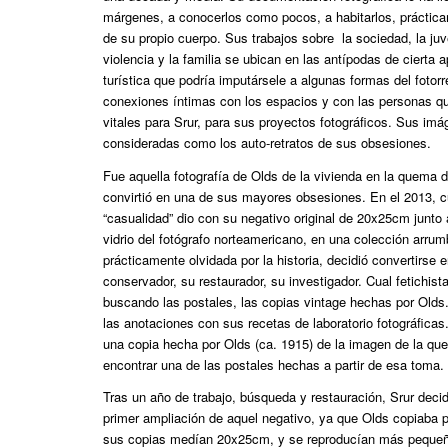
márgenes, a conocerlos como pocos, a habitarlos, práctica
de su propio cuerpo. Sus trabajos sobre la sociedad, la juv
violencia y la familia se ubican en las antípodas de cierta 
turística que podría imputársele a algunas formas del fotorr
conexiones íntimas con los espacios y con las personas qu
vitales para Srur, para sus proyectos fotográficos. Sus im
consideradas como los auto-retratos de sus obsesiones.
Fue aquella fotografía de Olds de la vivienda en la quema 
convirtió en una de sus mayores obsesiones. En el 2013, c
“casualidad” dio con su negativo original de 20x25cm junto
vidrio del fotógrafo norteamericano, en una colección arr
prácticamente olvidada por la historia, decidió convertirse
conservador, su restaurador, su investigador. Cual fetichis
buscando las postales, las copias vintage hechas por Olds.
las anotaciones con sus recetas de laboratorio fotográficas
una copia hecha por Olds (ca. 1915) de la imagen de la q
encontrar una de las postales hechas a partir de esa toma.
Tras un año de trabajo, búsqueda y restauración, Srur decid
primer ampliación de aquel negativo, ya que Olds copiaba p
sus copias medían 20x25cm, y se reproducían más pequeña