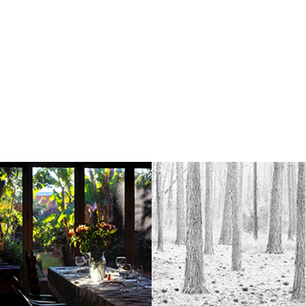
Abraham Votroba –
La belleza de las
No me olvides
formas