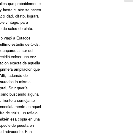
talles que probablemente
y hasta el aire se hacen
ilidad, olfato, lograra
le vintage, para
vo de sales de plata.
lo viajó a Estados
último estudio de Olds,
escaparse al sur del
ecidió volver una vez
cación exacta de aquella
a primera ampliación que
. Allí, además de
 surcaba la misma
ital, Srur quería
, como buscando alguna
s frente a semejante
 inmediatamente en aquel
ía de 1901, un reflejo
ambién esa copia en una
especie de puesta en
dad adyacente. Esa