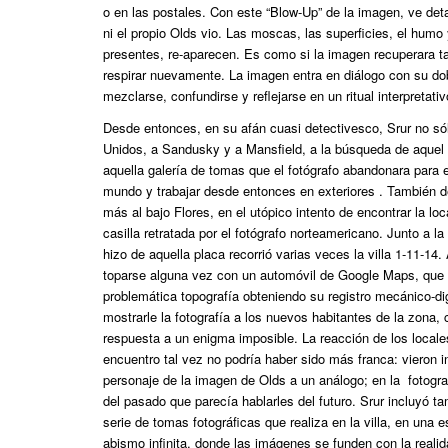
o en las postales. Con este “Blow-Up” de la imagen, ve de
ni el propio Olds vio. Las moscas, las superficies, el humo 
presentes, re-aparecen. Es como si la imagen recuperara tact
respirar nuevamente. La imagen entra en diálogo con su dob
mezclarse, confundirse y reflejarse en un ritual interpretati
Desde entonces, en su afán cuasi detectivesco, Srur no só
Unidos, a Sandusky y a Mansfield, a la búsqueda de aquel 
aquella galería de tomas que el fotógrafo abandonara para 
mundo y trabajar desde entonces en exteriores . También d
más al bajo Flores, en el utópico intento de encontrar la lo
casilla retratada por el fotógrafo norteamericano. Junto a l
hizo de aquella placa recorrió varias veces la villa 1-11-14
toparse alguna vez con un automóvil de Google Maps, que
problemática topografía obteniendo su registro mecánico-dig
mostrarle la fotografía a los nuevos habitantes de la zona
respuesta a un enigma imposible. La reacción de los locale
encuentro tal vez no podría haber sido más franca: vieron
personaje de la imagen de Olds a un análogo; en la fotograf
del pasado que parecía hablarles del futuro. Srur incluyó t
serie de tomas fotográficas que realiza en la villa, en una 
abismo infinita, donde las imágenes se funden con la reali