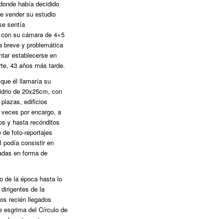
 donde había decidido
de vender su estudio
se sentía
a con su cámara de 4×5
na breve y problemática
ntar establecerse en
te, 43 años más tarde.
que él llamaría su
vidrio de 20x25cm, con
plazas, edificios
a veces por encargo, a
os y hasta recónditos
 de foto-reportajes
l podía consistir en
cadas en forma de
o de la época hasta lo
dirigentes de la
os recién llegados
de esgrima del Círculo de