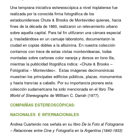
Una temprana iniciativa estereoscópica a nivel rioplatense fue
realizada por la conocida firma fotográfica de los
estadounidenses Chute & Brooks de Montevideo quienes, hacia
fines de la década de 1860, realizaron un relevamiento urbano
sobre aquella capital. Para tal fin utilizaron una cámara especial
y, trasladándose en un carruaje laboratorio, documentaron la
ciudad en copias dobles a la albúmina. En nuestra colección
contamos con trece de estas vistas montevideanas, todas
montadas sobre cartones color naranja y dorsos en tono lila,
mientras la publicidad litográfica indica: «Chute & Brooks –
Fotógrafos – Montevideo». Estas imágenes decimonónicas
muestran los principales edificios públicos, plazas, monumentos
y hasta tranvías a caballo. Por su importancia pionera esta
colección sudamericana ha sido mencionada en el libro
The
World of Stereographs
de Willliam C. Darrah (1977).
COMPAÑÍAS ESTEREOSCÓPICAS:
NACIONALES E INTERNACIONALES
Andrea Cuarterolo nos señala en su libro
De la Foto al Fotograma
– Relaciones entre Cine y Fotografía en la Argentina
(1840-1933)