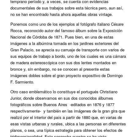
temprano período y, a veces, se cuenta con evidencias
documentales de sus trabajos sobre esta técnica pero, aun así,
no se han encontrado hasta ahora aquellas obras vintage.
Ponemos como uno de los ejemplos al fotógrafo italiano Césare
Rocca, reconocido autor del famoso álbum sobre la Exposición
Nacional de Córdoba de 1871. Pues bien, en una de estas
imágenes a la albúmina tomada en los jardines exteriores del
Gran Palacio, se aprecia su carruaje de transporte con varios de
sus equipos de trabajo a bordo, uno de los cuales es una cámara
de madera estereoscópica con sus dos lentes montados en
bronce y, sin embargo, no se conocen al presente estas
imágenes dobles sobre el gran proyecto expositivo de Domingo
F. Sarmiento.
Otro caso emblemático lo constituye el portugués Christiano
Junior, donde observamos en sus dos conocidos álbumes
fotográficos sobre Buenos Aires ‑editados en 1876 y 1877
respectivamente‑ y también en las imágenes de la gran gira que
realizó por el interior del país a partir de 1880 que, en varias de
esas vistas urbanas y rurales, ubica a las personas en diferentes
planos, o sea, una típica estrategia para obtener los efectos de
tridimensionalidad. Esta sospecha nuestra se ha visto