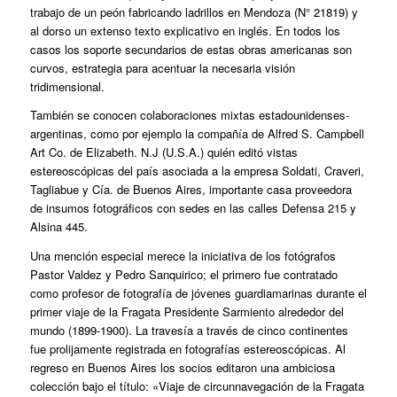
trabajo de un peón fabricando ladrillos en Mendoza (N° 21819) y
al dorso un extenso texto explicativo en inglés. En todos los
casos los soporte secundarios de estas obras americanas son
curvos, estrategia para acentuar la necesaria visión
tridimensional.
También se conocen colaboraciones mixtas estadounidenses-
argentinas, como por ejemplo la compañía de Alfred S. Campbell
Art Co. de Elizabeth. N.J (U.S.A.) quién editó vistas
estereoscópicas del país asociada a la empresa Soldati, Craveri,
Tagliabue y Cía. de Buenos Aires, importante casa proveedora
de insumos fotográficos con sedes en las calles Defensa 215 y
Alsina 445.
Una mención especial merece la iniciativa de los fotógrafos
Pastor Valdez y Pedro Sanquirico; el primero fue contratado
como profesor de fotografía de jóvenes guardiamarinas durante el
primer viaje de la Fragata Presidente Sarmiento alrededor del
mundo (1899-1900). La travesía a través de cinco continentes
fue prolijamente registrada en fotografías estereoscópicas. Al
regreso en Buenos Aires los socios editaron una ambiciosa
colección bajo el título: «Viaje de circunnavegación de la Fragata