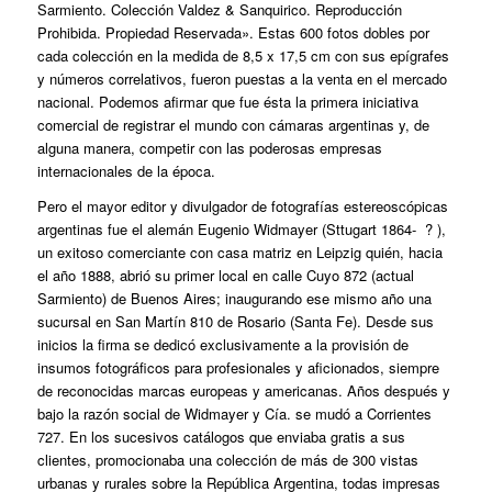
Sarmiento. Colección Valdez & Sanquirico. Reproducción
Prohibida. Propiedad Reservada». Estas 600 fotos dobles por
cada colección en la medida de 8,5 x 17,5 cm con sus epígrafes
y números correlativos, fueron puestas a la venta en el mercado
nacional. Podemos afirmar que fue ésta la primera iniciativa
comercial de registrar el mundo con cámaras argentinas y, de
alguna manera, competir con las poderosas empresas
internacionales de la época.
Pero el mayor editor y divulgador de fotografías estereoscópicas
argentinas fue el alemán Eugenio Widmayer (Sttugart 1864- ? ),
un exitoso comerciante con casa matriz en Leipzig quién, hacia
el año 1888, abrió su primer local en calle Cuyo 872 (actual
Sarmiento) de Buenos Aires; inaugurando ese mismo año una
sucursal en San Martín 810 de Rosario (Santa Fe). Desde sus
inicios la firma se dedicó exclusivamente a la provisión de
insumos fotográficos para profesionales y aficionados, siempre
de reconocidas marcas europeas y americanas. Años después y
bajo la razón social de Widmayer y Cía. se mudó a Corrientes
727. En los sucesivos catálogos que enviaba gratis a sus
clientes, promocionaba una colección de más de 300 vistas
urbanas y rurales sobre la República Argentina, todas impresas