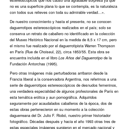
estereoscópicos que nos causó una agradable sorpresa ya que
no es una superficie plana lo que se contempla, es la naturaleza
con todos sus relieves con toda su admirable verdad…».
De nuestro conocimiento y hasta el presente, no se conocen
daguerrotipos estereoscópicos realizados en el país; solo se
conserva un retrato de caballero no identificado en la colección
del Museo Histórico Nacional en la medida de 8,5 x 17 cm, pero
el mismo fue realizado por el daguerrotipista Warren Thompson
en París (Rue de Choiseul, 22), circa 1853/55. Esta obra se
encuentra incluida en el libro
Los Años del Daguerrotipo
de la
Fundación Antorchas (1995).
Pero otras imágenes más perturbadoras arribaron desde la
Francia liberal a la conservadora Argentina, nos referimos a una
serie de daguerrotipos estereoscópicos de desnudos femeninos,
una verdadera especialidad de algunos profesionales de París en
esta temática erótica y aun pornográfica. Adquiridos
seguramente por acaudalados caballeros de la época, dos de
estas obras pertenecieron en su momento a la colección
daguerreana del Dr. Julio F. Riobó, nuestro primer historiador
fotográfico. Décadas después y hacia el año 1993 otras tres de
estas especiales imágenes surgieron en el mercado nacional y