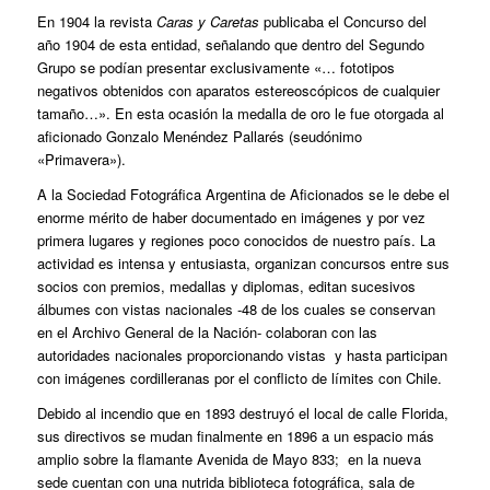
En 1904 la revista
Caras y Caretas
publicaba el Concurso del
año 1904 de esta entidad, señalando que dentro del Segundo
Grupo se podían presentar exclusivamente «… fototipos
negativos obtenidos con aparatos estereoscópicos de cualquier
tamaño…». En esta ocasión la medalla de oro le fue otorgada al
aficionado Gonzalo Menéndez Pallarés (seudónimo
«Primavera»).
A la Sociedad Fotográfica Argentina de Aficionados se le debe el
enorme mérito de haber documentado en imágenes y por vez
primera lugares y regiones poco conocidos de nuestro país. La
actividad es intensa y entusiasta, organizan concursos entre sus
socios con premios, medallas y diplomas, editan sucesivos
álbumes con vistas nacionales ‑48 de los cuales se conservan
en el Archivo General de la Nación‑ colaboran con las
autoridades nacionales proporcionando vistas y hasta participan
con imágenes cordilleranas por el conflicto de límites con Chile.
Debido al incendio que en 1893 destruyó el local de calle Florida,
sus directivos se mudan finalmente en 1896 a un espacio más
amplio sobre la flamante Avenida de Mayo 833; en la nueva
sede cuentan con una nutrida biblioteca fotográfica, sala de