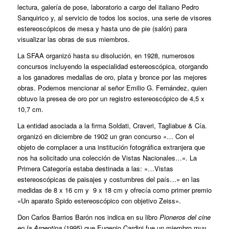
lectura, galería de pose, laboratorio a cargo del italiano Pedro
Sanquirico y, al servicio de todos los socios, una serie de visores
estereoscópicos de mesa y hasta uno de pie (salón) para
visualizar las obras de sus miembros.
La SFAA organizó hasta su disolución, en 1928, numerosos
concursos incluyendo la especialidad estereoscópica, otorgando
a los ganadores medallas de oro, plata y bronce por las mejores
obras. Podemos mencionar al señor Emilio G. Fernández, quien
obtuvo la presea de oro por un registro estereoscópico de 4,5 x
10,7 cm.
La entidad asociada a la firma Soldati, Craveri, Tagliabue & Cía.
organizó en diciembre de 1902 un gran concurso «… Con el
objeto de complacer a una institución fotográfica extranjera que
nos ha solicitado una colección de Vistas Nacionales…». La
Primera Categoría estaba destinada a las: «…Vistas
estereoscópicas de paisajes y costumbres del país…» en las
medidas de 8 x 16 cm y 9 x 18 cm y ofrecía como primer premio
«Un aparato Spido estereoscópico con objetivo Zeiss».
Don Carlos Barrios Barón nos indica en su libro
Pioneros del cine
en la Argentina
(1995) que Eugenio Cardini fue un miembro muy