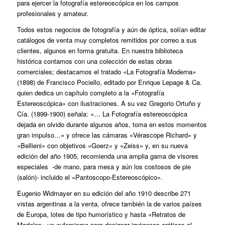
para ejercer la fotografía estereoscópica en los campos
profesionales y amateur.
Todos estos negocios de fotografía y aún de óptica, solían editar
catálogos de venta muy completos remitidos por correo a sus
clientes, algunos en forma gratuita. En nuestra biblioteca
histórica contamos con una colección de estas obras
comerciales; destacamos el tratado «La Fotografía Moderna»
(1898) de Francisco Pociello, editado por Enrique Lepage & Ca.
quien dedica un capítulo completo a la «Fotografía
Estereoscópica» con ilustraciones. A su vez Gregorio Ortuño y
Cía. (1899-1900) señala: «… La Fotografía estereoscópica
dejada en olvido durante algunos años, toma en estos momentos
gran impulso…» y ofrece las cámaras «Vérascope Richard» y
«Bellieni» con objetivos «Goerz» y «Zeiss» y, en su nueva
edición del año 1905, recomienda una amplia gama de visores
especiales ‑de mano, para mesa y aún los costosos de pie
(salón)‑ incluido el «Pantoscopo-Estereoscópico».
Eugenio Widmayer en su edición del año 1910 describe 271
vistas argentinas a la venta, ofrece también la de varios países
de Europa, lotes de tipo humorístico y hasta «Retratos de
Modelos» un eufemismo para designar imágenes eróticas al