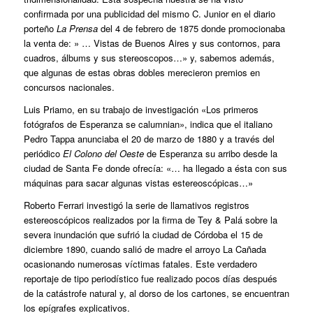
confirmada por una publicidad del mismo C. Junior en el diario
porteño
La Prensa
del 4 de febrero de 1875 donde promocionaba
la venta de: » … Vistas de Buenos Aires y sus contornos, para
cuadros, álbums y sus stereoscopos…» y, sabemos además,
que algunas de estas obras dobles merecieron premios en
concursos nacionales.
Luis Priamo, en su trabajo de investigación «Los primeros
fotógrafos de Esperanza se calumnian», indica que el italiano
Pedro Tappa anunciaba el 20 de marzo de 1880 y a través del
periódico
El Colono del Oeste
de Esperanza su arribo desde la
ciudad de Santa Fe donde ofrecía: «… ha llegado a ésta con sus
máquinas para sacar algunas vistas estereoscópicas…»
Roberto Ferrari investigó la serie de llamativos registros
estereoscópicos realizados por la firma de Tey & Palá sobre la
severa inundación que sufrió la ciudad de Córdoba el 15 de
diciembre 1890, cuando salió de madre el arroyo La Cañada
ocasionando numerosas víctimas fatales. Este verdadero
reportaje de tipo periodístico fue realizado pocos días después
de la catástrofe natural y, al dorso de los cartones, se encuentran
los epígrafes explicativos.