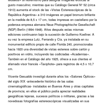
gusto masculino; mientras que su Catálogo General N° 52 (circa
1913) aumenta el stock de las «Vistas Estereoscópicas de la
República Argentina» a 310 imágenes en papel bromuro brillante
en la medida de 8,5 x 17 cm, todas impresas en castellano por la
poderosa empresa alemana Neue Photographische Gesellschaft
(NGP) Berlín (1894-1948). Años después estas mismas
ediciones continuaron bajo la sucesión de Guillermo Koellner. A
su vez la empresa Lutz, Ferrando y Cía. ya instalada en su
monumental edificio propio de calle Florida 240, promocionaba
hacia 1920 una diversidad de vistas estereos sobre cartón y
positivos en vidrio, incluyendo las codiciadas «Academias».
También en el Catálogo del año 1925, ofrece a sus clientes el
afamado visor francés «Taxiphote» para registros de 4,5 x 10,7
cm.
Vicente Gesualdo investigó durante años los «Salones Ópticos»
del siglo XIX ‑antecedente histórico de las salas
cinematográficas‑ instalados en Buenos Aires y otras capitales
de provincia; en ellos el público podía apreciar realidades
geográficas lejanas, sucesos políticos o militares, gracias a las
novedosas fotografías estereoscópicas visualizadas en sus