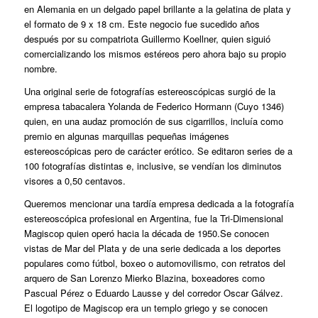
en Alemania en un delgado papel brillante a la gelatina de plata y
el formato de 9 x 18 cm. Este negocio fue sucedido años
después por su compatriota Guillermo Koellner, quien siguió
comercializando los mismos estéreos pero ahora bajo su propio
nombre.
Una original serie de fotografías estereoscópicas surgió de la
empresa tabacalera Yolanda de Federico Hormann (Cuyo 1346)
quien, en una audaz promoción de sus cigarrillos, incluía como
premio en algunas marquillas pequeñas imágenes
estereoscópicas pero de carácter erótico. Se editaron series de a
100 fotografías distintas e, inclusive, se vendían los diminutos
visores a 0,50 centavos.
Queremos mencionar una tardía empresa dedicada a la fotografía
estereoscópica profesional en Argentina, fue la Tri-Dimensional
Magiscop quien operó hacia la década de 1950.Se conocen
vistas de Mar del Plata y de una serie dedicada a los deportes
populares como fútbol, boxeo o automovilismo, con retratos del
arquero de San Lorenzo Mierko Blazina, boxeadores como
Pascual Pérez o Eduardo Lausse y del corredor Oscar Gálvez.
El logotipo de Magiscop era un templo griego y se conocen