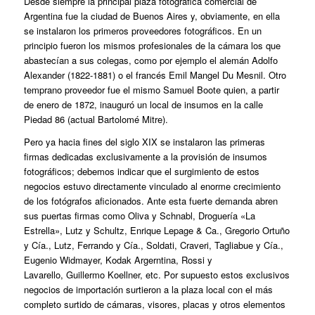
Desde siempre la principal plaza fotográfica comercial de
Argentina fue la ciudad de Buenos Aires y, obviamente, en ella
se instalaron los primeros proveedores fotográficos. En un
principio fueron los mismos profesionales de la cámara los que
abastecían a sus colegas, como por ejemplo el alemán Adolfo
Alexander (1822-1881) o el francés Emil Mangel Du Mesnil. Otro
temprano proveedor fue el mismo Samuel Boote quien, a partir
de enero de 1872, inauguró un local de insumos en la calle
Piedad 86 (actual Bartolomé Mitre).
Pero ya hacia fines del siglo XIX se instalaron las primeras
firmas dedicadas exclusivamente a la provisión de insumos
fotográficos; debemos indicar que el surgimiento de estos
negocios estuvo directamente vinculado al enorme crecimiento
de los fotógrafos aficionados. Ante esta fuerte demanda abren
sus puertas firmas como Oliva y Schnabl, Droguería «La
Estrella», Lutz y Schultz, Enrique Lepage & Ca., Gregorio Ortuño
y Cía., Lutz, Ferrando y Cía., Soldati, Craveri, Tagliabue y Cía.,
Eugenio Widmayer, Kodak Argerntina, Rossi y
Lavarello, Guillermo Koellner, etc. Por supuesto estos exclusivos
negocios de importación surtieron a la plaza local con el más
completo surtido de cámaras, visores, placas y otros elementos