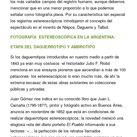
los más variados campos del registro humano, aunque debemos
mencionar que en una menor proporción a lo que podemos
señalar como fotografía plana. Por su característica tan especial
los registros estereoscópicos introdujeron el concepto del
espectáculo en el invento de Niépce, Daguerre y Talbot.
FOTOGRAFÍA ESTEREOSCÓPICA EN LA ARGENTINA:
ETAPA DEL DAGUERROTIPO Y AMBROTIPO
Si los daguerrotipos introducidos en nuestro medio a partir de
1843 ya eran muy costosos ‑el historiador Julio F. Riobó
menciona en sus ensayos pioneros que ascendían a más de 100
patacones‑ los estereoscópicos lo eran mucho más, de ahí la
extrema escasez de estas obras existentes en colecciones
públicas y privadas.
Juan Gómez nos indica en su conocido libro que Juan L.
Camaña (1795-1877), pintor y fotógrafo activo en Buenos Aires,
anuncia en noviembre de 1852 que está en condiciones de
realizar daguerrotipos estereoscópicos; la novedad mereció una
elogiosa nota del diario porteño
El Pueblo
informando a sus
lectores: «… la perfección de los retratos llamados