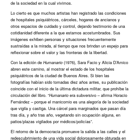
de la sociedad en la cual vivimos.
Lo cierto es que muchos artistas han registrado las condiciones
de hospitales psiquiátricos, cárceles, hogares de ancianos y
otros espacios de cuidado y control, dejando testimonio de una
cotidianidad diferente a la que estamos acostumbrados. Sus
imágenes exhiben personas y situaciones frecuentemente
sustraídas a la mirada, al tiempo que nos brindan un espejo para
reflexionar sobre el valor y las fronteras de la libertad.
Con la edición de
Humanario
(1976), Sara Facio y Alicia D’Amico
abren este camino, al mostrar el estado de los hospitales
psiquiátricos de la ciudad de Buenos Aires. Si bien las
fotografías habían sido tomadas diez años antes, su publicación
coincide con el inicio de la última dictadura militar, que prohíbe la
circulación del libro. “
Humanario
era subversivo – afirma Horacio
Fernández – porque el manicomio es una alegoría de la sociedad
que vigila y castiga. Una cárcel para marginados que pasan día
tras día, y año tras año, vegetando sin ocupación alguna, en
patios/plazas vigilados por médicos/policías”.
El retorno de la democracia promueve la salida a las calles y el
redescubrimiento de una vida social dolorosamente obturada en