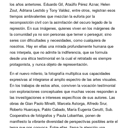
los años anteriores. Eduardo Gil, Ataúlfo Pérez Aznar, Helen
Zout, Adriana Lestido y Tony Valdez, entre otros, registran esos
tiempos ambivalentes que mezclan la euforia por la
recomposición civil con la asimilación del oscuro legado de la
represión. En sus imágenes, quienes viven en los márgenes de
la comunidad ya no son personas que temer o perseguir, sino
seres con dificultades y necesidades, como cualquiera de
nosotros. Hay en ellas una mirada profundamente humana que
nos interpela, que no admite la indiferencia, que se formula
desde una ética testimonial en la cual el retratado es siempre
protagonista, y nunca objeto de representación.
En el nuevo milenio, la fotografía multiplica sus capacidades
expresivas al integrarse al amplio espectro de las artes visuales.
En los trabajos de estos años, conviven la vocación testimonial
con exploraciones conceptuales que muchas veces responden a
las investigaciones e intereses específicos de sus autores. Las
obras de Gian Paolo Minelli, Marcela Astorga, Alfredo Srur,
Roberto Huarcaya, Pablo Cabado, María Eugenia Cerutti, Sub.
Cooperativa de fotógrafos y Paula Lobariñas, ponen de
manifiesto la vibrante diversidad de perspectivas posibles ante el
tema que nos convoca. Entre ellas, llama la atención una