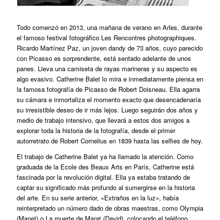
Todo comenzó en 2013, una mañana de verano en Arles, durante
el famoso festival fotográfico Les Rencontres photographiques.
Ricardo Martínez Paz, un joven dandy de 73 años, cuyo parecido
con Picasso es sorprendente, está sentado adelante de unos
panes. Lleva una camiseta de rayas marineras y su aspecto es
algo evasivo. Catherine Balet lo mira e inmediatamente piensa en
la famosa fotografía de Picasso de Robert Doisneau. Ella agarra
su cámara e inmortaliza el momento exacto que desencadenaría
su irresistible deseo de ir más lejos. Luego seguirán dos años y
medio de trabajo intensivo, que llevará a estos dos amigos a
explorar toda la historia de la fotografía, desde el primer
autorretrato de Robert Cornelius en 1839 hasta las selfies de hoy.
El trabajo de Catherine Balet ya ha llamado la atención. Como
graduada de la Ecole des Beaux Arts en París, Catherine está
fascinada por la revolución digital. Ella ya estaba tratando de
captar su significado más profundo al sumergirse en la historia
del arte. En su serie anterior, «Extraños en la luz», había
reinterpretado un número dado de obras maestras, como Olympia
(Manet) o La muerte de Marat (David), colocando el teléfono