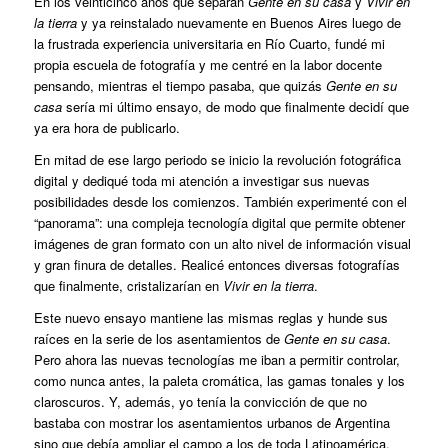
En los veinticinco años que separan
Gente en su casa
y
Vivir en
la tierra
y ya reinstalado nuevamente en Buenos Aires luego de
la frustrada experiencia universitaria en Río Cuarto, fundé mi
propia escuela de fotografía y me centré en la labor docente
pensando, mientras el tiempo pasaba, que quizás
Gente en su
casa
sería mi último ensayo, de modo que finalmente decidí que
ya era hora de publicarlo.
En mitad de ese largo periodo se inicio la revolución fotográfica
digital y dediqué toda mi atención a investigar sus nuevas
posibilidades desde los comienzos. También experimenté con el
“panorama”: una compleja tecnología digital que permite obtener
imágenes de gran formato con un alto nivel de información visual
y gran finura de detalles. Realicé entonces diversas fotografías
que finalmente, cristalizarían en
Vivir en la tierra
.
Este nuevo ensayo mantiene las mismas reglas y hunde sus
raíces en la serie de los asentamientos de
Gente en su casa
.
Pero ahora las nuevas tecnologías me iban a permitir controlar,
como nunca antes, la paleta cromática, las gamas tonales y los
claroscuros. Y, además, yo tenía la convicción de que no
bastaba con mostrar los asentamientos urbanos de Argentina
sino que debía ampliar el campo a los de toda Latinoamérica.