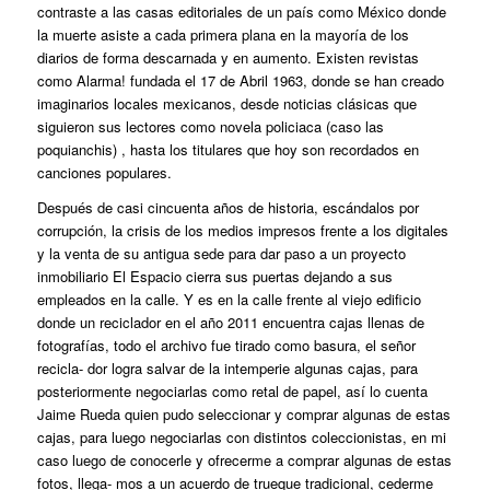
contraste a las casas editoriales de un país como México donde
la muerte asiste a cada primera plana en la mayoría de los
diarios de forma descarnada y en aumento. Existen revistas
como Alarma! fundada el 17 de Abril 1963, donde se han creado
imaginarios locales mexicanos, desde noticias clásicas que
siguieron sus lectores como novela policiaca (caso las
poquianchis) , hasta los titulares que hoy son recordados en
canciones populares.
Después de casi cincuenta años de historia, escándalos por
corrupción, la crisis de los medios impresos frente a los digitales
y la venta de su antigua sede para dar paso a un proyecto
inmobiliario El Espacio cierra sus puertas dejando a sus
empleados en la calle. Y es en la calle frente al viejo edificio
donde un reciclador en el año 2011 encuentra cajas llenas de
fotografías, todo el archivo fue tirado como basura, el señor
recicla- dor logra salvar de la intemperie algunas cajas, para
posteriormente negociarlas como retal de papel, así lo cuenta
Jaime Rueda quien pudo seleccionar y comprar algunas de estas
cajas, para luego negociarlas con distintos coleccionistas, en mi
caso luego de conocerle y ofrecerme a comprar algunas de estas
fotos, llega- mos a un acuerdo de trueque tradicional, cederme