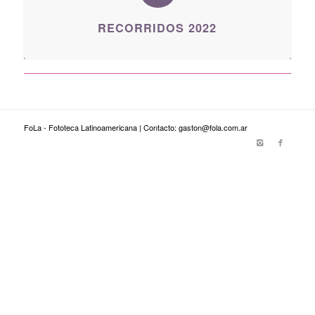
RECORRIDOS 2022
FoLa - Fototeca Latinoamericana | Contacto: gaston@fola.com.ar
viagra genérico